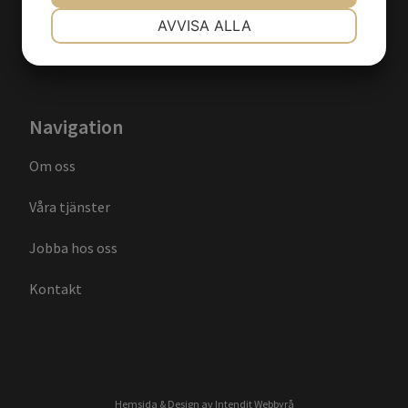
NÖDVÄNDIG
INSTÄLLNINGAR
AVVISA ALLA
JA
NEJ
JA
NEJ
MARKNADSFÖRING
STATISTIK
Navigation
Om oss
Våra tjänster
Jobba hos oss
Kontakt
Hemsida & Design av Intendit Webbyrå