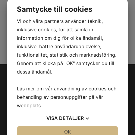
förstår dina siffror bättre
Samtycke till cookies
Behöver du bättre förstå Balans- och
Vi och våra partners använder teknik,
Resultatrapporten, vi håller pedagogiska utbildningar
inklusive cookies, för att samla in
så du förstår dina siffror bättre.
information om dig för olika ändamål,
Kontakta oss
inklusive: bättre användarupplevelse,
funktionalitet, statistik och marknadsföring.
Genom att klicka på "OK" samtycker du till
dessa ändamål.
Läs mer om vår användning av cookies och
Kontakt
behandling av personuppgifter på vår
webbplats.
Danska gränd 2, 125 34 Älvsjö
VISA
DETALJER
info@kamrerredovisning.se
JA
NEJ
OK
JA
NEJ
08-68 40 60 90