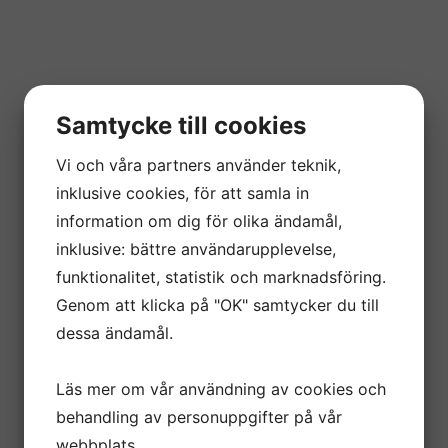
Samtycke till cookies
Vi och våra partners använder teknik,
Varmt välkommen till
inklusive cookies, för att samla in
oss på Kamrer
information om dig för olika ändamål,
inklusive: bättre användarupplevelse,
Redovisning STHLM
funktionalitet, statistik och marknadsföring.
Genom att klicka på "OK" samtycker du till
AB!
dessa ändamål.
Vi levererar professionella
Läs mer om vår användning av cookies och
redovisningstjänster till dig och ditt företag.
behandling av personuppgifter på vår
webbplats.