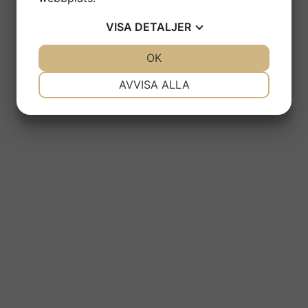
VISA
DETALJER
Våra tjänster
JA
NEJ
OK
JA
NEJ
NÖDVÄNDIG
INSTÄLLNINGAR
AVVISA ALLA
JA
NEJ
JA
NEJ
MARKNADSFÖRING
STATISTIK