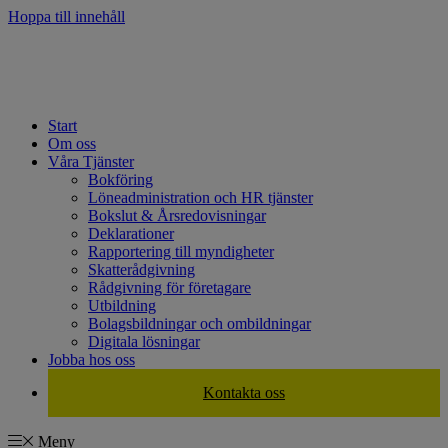
Hoppa till innehåll
Start
Om oss
Våra Tjänster
Bokföring
Löneadministration och HR tjänster
Bokslut & Årsredovisningar
Deklarationer
Rapportering till myndigheter
Skatterådgivning
Rådgivning för företagare
Utbildning
Bolagsbildningar och ombildningar
Digitala lösningar
Jobba hos oss
Kontakta oss
Meny