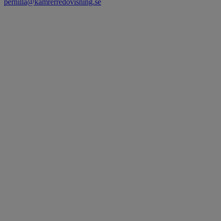
pernilla@kamrerredovisning.se