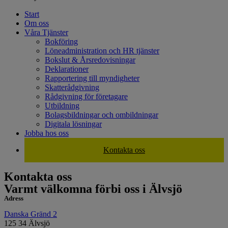
Start
Om oss
Våra Tjänster
Bokföring
Löneadministration och HR tjänster
Bokslut & Årsredovisningar
Deklarationer
Rapportering till myndigheter
Skatterådgivning
Rådgivning för företagare
Utbildning
Bolagsbildningar och ombildningar
Digitala lösningar
Jobba hos oss
Kontakta oss
Kontakta oss
Varmt välkomna förbi oss i Älvsjö
Adress
Danska Gränd 2
125 34 Älvsjö